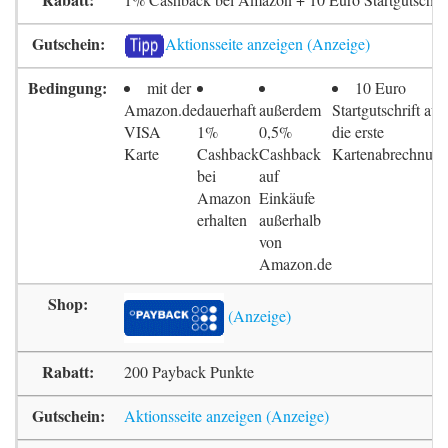
Aktionsseite anzeigen
mit der
10 Euro
Amazon.de
dauerhaft
außerdem
Startgutschrift auf
VISA
1%
0,5%
die erste
Karte
Cashback
Cashback
Kartenabrechnun
bei
auf
Amazon
Einkäufe
erhalten
außerhalb
von
Amazon.de
200 Payback Punkte
Aktionsseite anzeigen