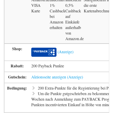
VISA
1%
0,5%
die erste
Karte
Cashback
Cashback
Kartenabrechnun
bei
auf
Amazon
Einkäufe
erhalten
außerhalb
von
Amazon.de
200 Payback Punkte
Aktionsseite anzeigen
200 Extra-Punkte für die Registrierung bei Pa
Um die Punkte gutgeschrieben zu bekommen, m
Wochen nach Anmeldung zum PAYBACK Progr
Punkten incentivierten Einkauf in Höhe von mindes