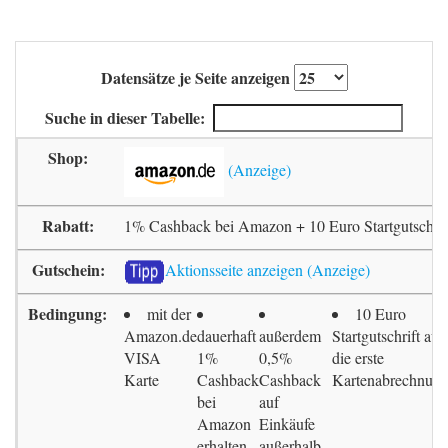
Datensätze je Seite anzeigen
Suche in dieser Tabelle:
1% Cashback bei Amazon + 10 Euro Startgutschrif
Aktionsseite anzeigen
mit der
10 Euro
Amazon.de
dauerhaft
außerdem
Startgutschrift auf
VISA
1%
0,5%
die erste
Karte
Cashback
Cashback
Kartenabrechnun
bei
auf
Amazon
Einkäufe
erhalten
außerhalb