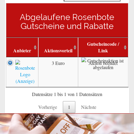
Abgelaufene Rosenbote
Gutscheine und Rabatte
Gutscheincode /
Anbieter
Aktionsvorteil
Link
3 Euro
Aktion beendet
Datensätze 1 bis 1 von 1 Datensätzen
Vorherige
1
Nächste