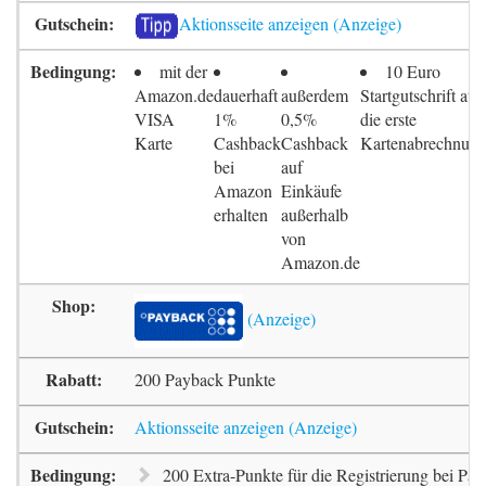
Aktionsseite anzeigen
mit der
10 Euro
Amazon.de
dauerhaft
außerdem
Startgutschrift auf
VISA
1%
0,5%
die erste
Karte
Cashback
Cashback
Kartenabrechnun
bei
auf
Amazon
Einkäufe
erhalten
außerhalb
von
Amazon.de
200 Payback Punkte
Aktionsseite anzeigen
200 Extra-Punkte für die Registrierung bei Pa