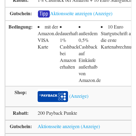
Aktionsseite anzeigen
mit der
10 Euro
Amazon.de
dauerhaft
außerdem
Startgutschrift auf
VISA
1%
0,5%
die erste
Karte
Cashback
Cashback
Kartenabrechnun
bei
auf
Amazon
Einkäufe
erhalten
außerhalb
von
Amazon.de
200 Payback Punkte
Aktionsseite anzeigen