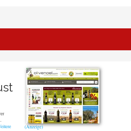
ust
rer
.
eitere