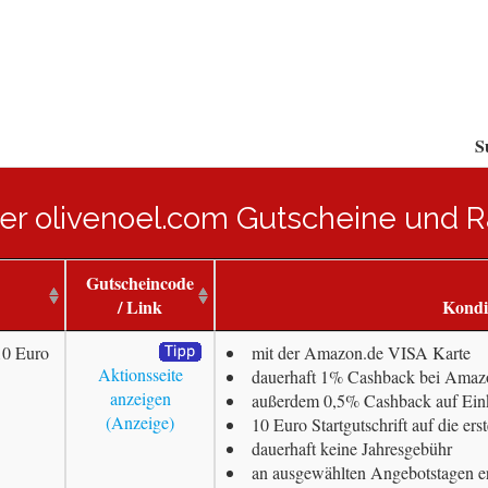
S
ller olivenoel.com Gutscheine und 
Gutscheincode
/ Link
Kondi
10 Euro
mit der Amazon.de VISA Karte
Aktionsseite
dauerhaft 1% Cashback bei Amazo
anzeigen
außerdem 0,5% Cashback auf Ein
10 Euro Startgutschrift auf die er
dauerhaft keine Jahresgebühr
an ausgewählten Angebotstagen e