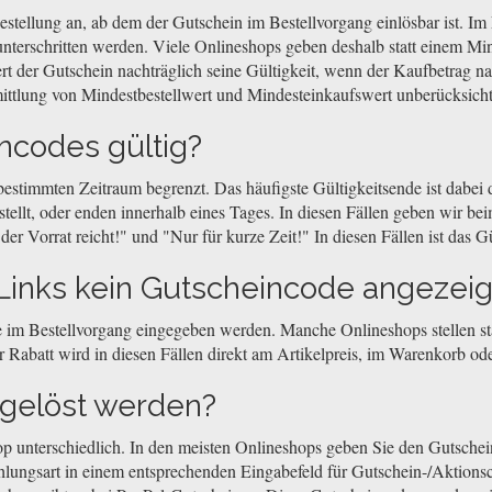
stellung an, ab dem der Gutschein im Bestellvorgang einlösbar ist. Im 
nterschritten werden. Viele Onlineshops geben deshalb statt einem Min
ert der Gutschein nachträglich seine Gültigkeit, wenn der Kaufbetrag n
ittlung von Mindestbestellwert und Mindesteinkaufswert unberücksicht
ncodes gültig?
 bestimmten Zeitraum begrenzt. Das häufigste Gültigkeitsende ist dabe
llt, oder enden innerhalb eines Tages. In diesen Fällen geben wir beim
r Vorrat reicht!" und "Nur für kurze Zeit!" In diesen Fällen ist das Gü
inks kein Gutscheincode angezeig
 im Bestellvorgang eingegeben werden. Manche Onlineshops stellen sta
 Rabatt wird in diesen Fällen direkt am Artikelpreis, im Warenkorb o
ngelöst werden?
op unterschiedlich. In den meisten Onlineshops geben Sie den Gutsch
hlungsart in einem entsprechenden Eingabefeld für Gutschein-/Aktionsc