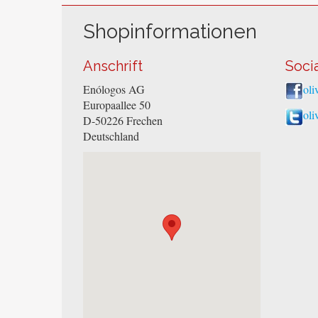
Shopinformationen
Anschrift
Soci
Enólogos AG
oli
Europaallee 50
oli
D-50226
Frechen
Deutschland