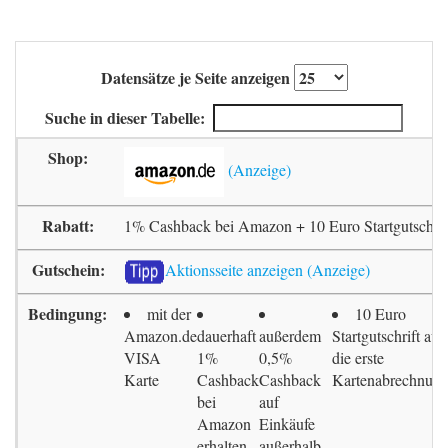
Datensätze je Seite anzeigen
Suche in dieser Tabelle:
1% Cashback bei Amazon + 10 Euro Startgutschrif
Aktionsseite anzeigen
mit der
10 Euro
Amazon.de
dauerhaft
außerdem
Startgutschrift auf
VISA
1%
0,5%
die erste
Karte
Cashback
Cashback
Kartenabrechnun
bei
auf
Amazon
Einkäufe
erhalten
außerhalb