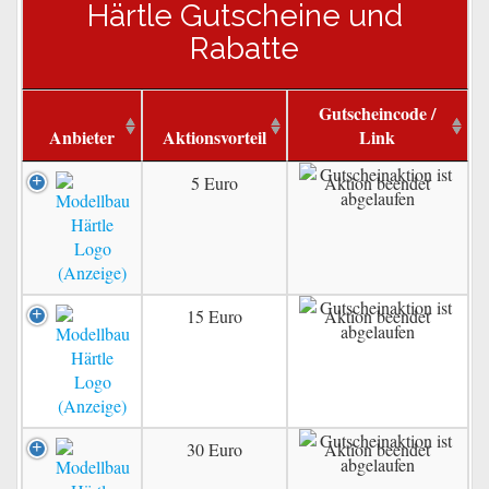
Härtle Gutscheine und
Rabatte
Gutscheincode /
Anbieter
Aktionsvorteil
Link
5 Euro
Aktion beendet
15 Euro
Aktion beendet
30 Euro
Aktion beendet