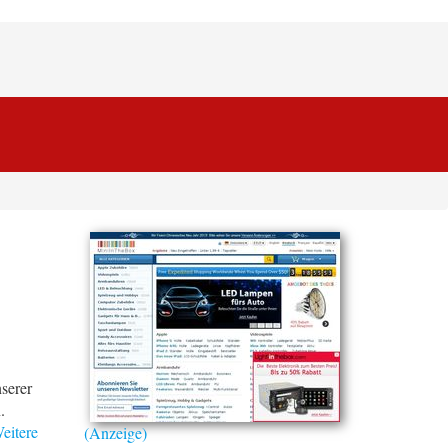
serer
.
eitere