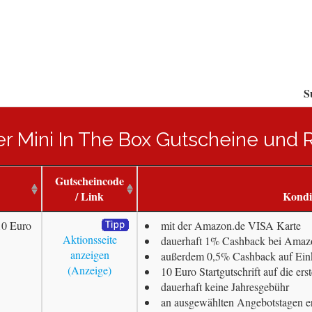
S
ler Mini In The Box Gutscheine und
Gutscheincode
/ Link
Kondi
10 Euro
mit der Amazon.de VISA Karte
Aktionsseite
dauerhaft 1% Cashback bei Amazo
anzeigen
außerdem 0,5% Cashback auf Ein
10 Euro Startgutschrift auf die er
dauerhaft keine Jahresgebühr
an ausgewählten Angebotstagen e