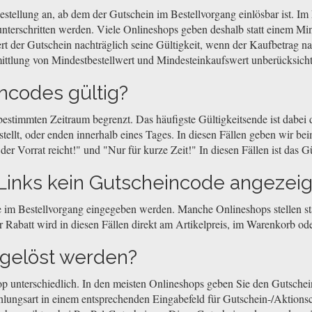
stellung an, ab dem der Gutschein im Bestellvorgang einlösbar ist. Im 
nterschritten werden. Viele Onlineshops geben deshalb statt einem Min
ert der Gutschein nachträglich seine Gültigkeit, wenn der Kaufbetrag n
ittlung von Mindestbestellwert und Mindesteinkaufswert unberücksicht
ncodes gültig?
 bestimmten Zeitraum begrenzt. Das häufigste Gültigkeitsende ist dabe
llt, oder enden innerhalb eines Tages. In diesen Fällen geben wir beim
r Vorrat reicht!" und "Nur für kurze Zeit!" In diesen Fällen ist das Gü
inks kein Gutscheincode angezeig
 im Bestellvorgang eingegeben werden. Manche Onlineshops stellen sta
 Rabatt wird in diesen Fällen direkt am Artikelpreis, im Warenkorb o
ngelöst werden?
op unterschiedlich. In den meisten Onlineshops geben Sie den Gutsch
hlungsart in einem entsprechenden Eingabefeld für Gutschein-/Aktionsc