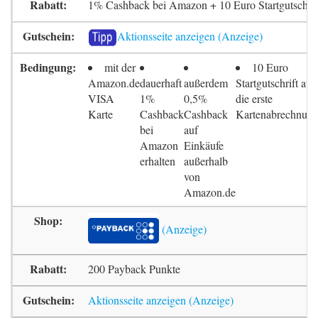
1% Cashback bei Amazon + 10 Euro Startgutschrif
Aktionsseite anzeigen
mit der
10 Euro
Amazon.de
dauerhaft
außerdem
Startgutschrift auf
VISA
1%
0,5%
die erste
Karte
Cashback
Cashback
Kartenabrechnun
bei
auf
Amazon
Einkäufe
erhalten
außerhalb
von
Amazon.de
200 Payback Punkte
Aktionsseite anzeigen