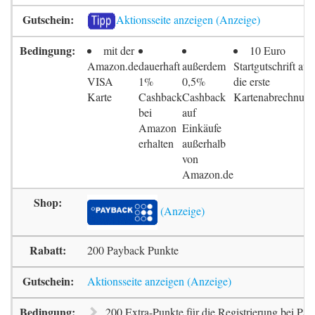
Aktionsseite anzeigen
mit der
10 Euro
Amazon.de
dauerhaft
außerdem
Startgutschrift auf
VISA
1%
0,5%
die erste
Karte
Cashback
Cashback
Kartenabrechnun
bei
auf
Amazon
Einkäufe
erhalten
außerhalb
von
Amazon.de
200 Payback Punkte
Aktionsseite anzeigen
200 Extra-Punkte für die Registrierung bei Pa