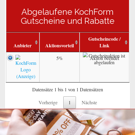
Abgelaufene KochForm
Gutscheine und Rabatte
Gutscheincode /
Anbieter
Aktionsvorteil
Link
5%
Aktion beendet
Datensätze 1 bis 1 von 1 Datensätzen
Vorherige
1
Nächste