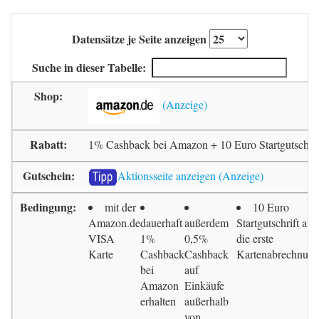
Datensätze je Seite anzeigen
Suche in dieser Tabelle:
1% Cashback bei Amazon + 10 Euro Startgutschrif
Aktionsseite anzeigen
mit der
10 Euro
Amazon.de
dauerhaft
außerdem
Startgutschrift auf
VISA
1%
0,5%
die erste
Karte
Cashback
Cashback
Kartenabrechnun
bei
auf
Amazon
Einkäufe
erhalten
außerhalb
von