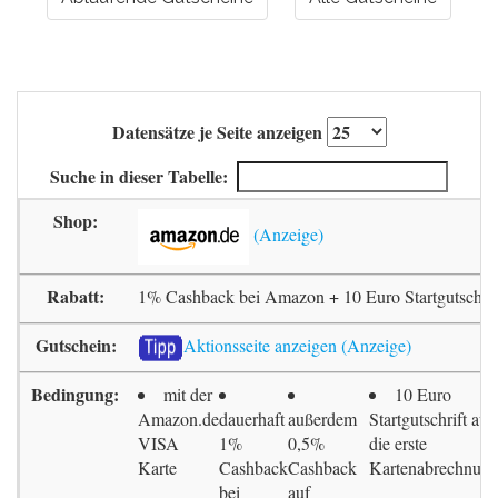
Datensätze je Seite anzeigen
Suche in dieser Tabelle:
1% Cashback bei Amazon + 10 Euro Startgutschrif
Aktionsseite anzeigen
mit der
10 Euro
Amazon.de
dauerhaft
außerdem
Startgutschrift auf
VISA
1%
0,5%
die erste
Karte
Cashback
Cashback
Kartenabrechnun
bei
auf