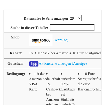
Datensätze je Seite anzeigen
Suche in dieser Tabelle:
1% Cashback bei Amazon + 10 Euro Startgutschrif
Aktionsseite anzeigen
mit der
10 Euro
Amazon.de
dauerhaft
außerdem
Startgutschrift auf
VISA
1%
0,5%
die erste
Karte
Cashback
Cashback
Kartenabrechnun
bei
auf
Amazon
Einkäufe
erhalten
außerhalb