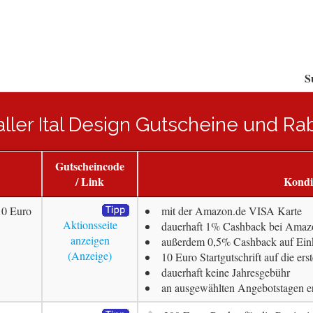
S
aller Ital Design Gutscheine und R
Gutscheincode
/ Link
Kondi
10 Euro
mit der Amazon.de VISA Karte
Aktionsseite
dauerhaft 1% Cashback bei Amazo
anzeigen
außerdem 0,5% Cashback auf Ein
10 Euro Startgutschrift auf die er
dauerhaft keine Jahresgebühr
an ausgewählten Angebotstagen e