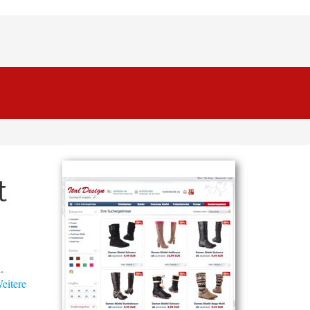
t
.
eitere