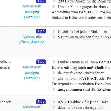
200 Extra-Punkte für die Registr
Aktionsseite
Um die Punkte gutgeschrieben z
anzeigen
Anmeldung zum PAYBACK Programm 
Einkauf in Höhe von mindestens 2 Eu
Cashback bei jedem Einkauf bei ü
Aktionsseite
5 Euro Startguthaben für die Regi
öffnen
unkte +
Punkte sammeln bei allen PAYB
Aktionsseite
Kartenzahlung auch außerhalb de
msätze
anzeigen
dauerhaft keine Jahresgebühr
alternativ dm PAYBACK oder P
Zusatzpunkten dauerhaften Extra-Pun
ausgenommen sind Tankstellen
shback
0,5 % Cashback für jeden Einkau
Aktionsseite
dauerhaft keine Jahresgebühr