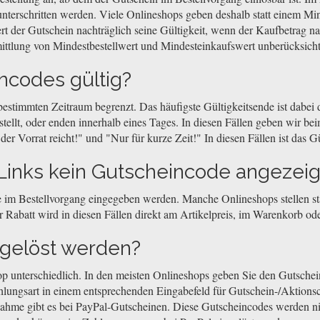
nterschritten werden. Viele Onlineshops geben deshalb statt einem Min
ert der Gutschein nachträglich seine Gültigkeit, wenn der Kaufbetrag n
ittlung von Mindestbestellwert und Mindesteinkaufswert unberücksicht
ncodes gültig?
 bestimmten Zeitraum begrenzt. Das häufigste Gültigkeitsende ist dabe
llt, oder enden innerhalb eines Tages. In diesen Fällen geben wir beim
r Vorrat reicht!" und "Nur für kurze Zeit!" In diesen Fällen ist das Gü
inks kein Gutscheincode angezeig
 im Bestellvorgang eingegeben werden. Manche Onlineshops stellen sta
 Rabatt wird in diesen Fällen direkt am Artikelpreis, im Warenkorb o
ngelöst werden?
op unterschiedlich. In den meisten Onlineshops geben Sie den Gutsch
hlungsart in einem entsprechenden Eingabefeld für Gutschein-/Aktionsc
nahme gibt es bei PayPal-Gutscheinen. Diese Gutscheincodes werden n