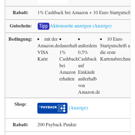
1% Cashback bei Amazon + 10 Euro Startgutschrif
Aktionsseite anzeigen
mit der
10 Euro
Amazon.de
dauerhaft
außerdem
Startgutschrift auf
VISA
1%
0,5%
die erste
Karte
Cashback
Cashback
Kartenabrechnun
bei
auf
Amazon
Einkäufe
erhalten
außerhalb
von
Amazon.de
200 Payback Punkte