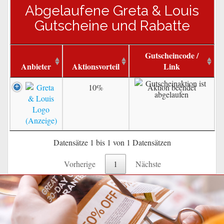
Abgelaufene Greta & Louis
Gutscheine und Rabatte
Gutscheincode /
Anbieter
Aktionsvorteil
Link
10%
Aktion beendet
Datensätze 1 bis 1 von 1 Datensätzen
Vorherige
1
Nächste