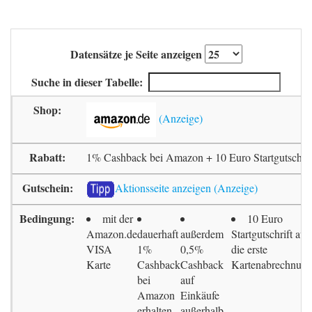
Datensätze je Seite anzeigen
Suche in dieser Tabelle:
1% Cashback bei Amazon + 10 Euro Startgutschrif
Aktionsseite anzeigen
mit der
10 Euro
Amazon.de
dauerhaft
außerdem
Startgutschrift auf
VISA
1%
0,5%
die erste
Karte
Cashback
Cashback
Kartenabrechnun
bei
auf
Amazon
Einkäufe
erhalten
außerhalb