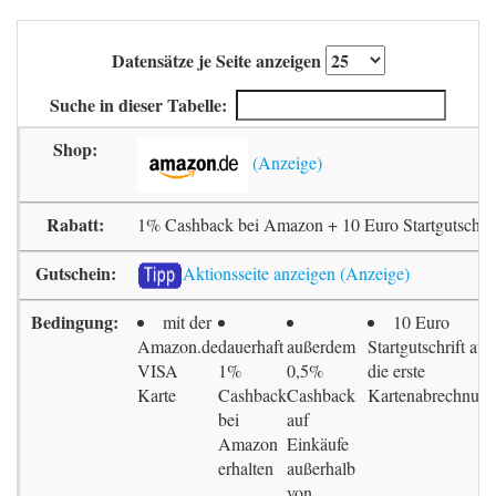
Datensätze je Seite anzeigen
Suche in dieser Tabelle:
1% Cashback bei Amazon + 10 Euro Startgutschrif
Aktionsseite anzeigen
mit der
10 Euro
Amazon.de
dauerhaft
außerdem
Startgutschrift auf
VISA
1%
0,5%
die erste
Karte
Cashback
Cashback
Kartenabrechnun
bei
auf
Amazon
Einkäufe
erhalten
außerhalb
von