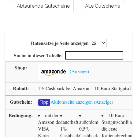
Ablaufende Gutscheine
Alle Gutscheine
Datensätze je Seite anzeigen
Suche in dieser Tabelle:
1% Cashback bei Amazon + 10 Euro Startgutschrif
Aktionsseite anzeigen
mit der
10 Euro
Amazon.de
dauerhaft
außerdem
Startgutschrift auf
VISA
1%
0,5%
die erste
Karte
Cashback
Cashback
Kartenabrechnun