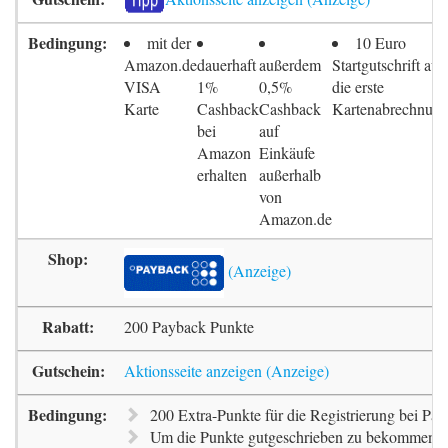
mit der
10 Euro
Amazon.de
dauerhaft
außerdem
Startgutschrift auf
VISA
1%
0,5%
die erste
Karte
Cashback
Cashback
Kartenabrechnun
bei
auf
Amazon
Einkäufe
erhalten
außerhalb
von
Amazon.de
200 Payback Punkte
Aktionsseite anzeigen
200 Extra-Punkte für die Registrierung bei Pa
Um die Punkte gutgeschrieben zu bekommen, m