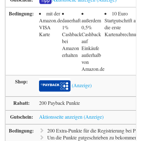
mit der
10 Euro
Amazon.de
dauerhaft
außerdem
Startgutschrift auf
VISA
1%
0,5%
die erste
Karte
Cashback
Cashback
Kartenabrechnun
bei
auf
Amazon
Einkäufe
erhalten
außerhalb
von
Amazon.de
200 Payback Punkte
Aktionsseite anzeigen
200 Extra-Punkte für die Registrierung bei Pa
Um die Punkte gutgeschrieben zu bekommen, m