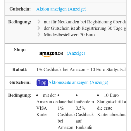
Aktion anzeigen
nur für Neukunden bei Registrierung über den 
der Gutschein ist ab Registrierung 30 Tage gült
Mindestbestellwert 70 Euro
1% Cashback bei Amazon + 10 Euro Startgutschrif
Aktionsseite anzeigen
mit der
10 Euro
Amazon.de
dauerhaft
außerdem
Startgutschrift auf
VISA
1%
0,5%
die erste
Karte
Cashback
Cashback
Kartenabrechnun
bei
auf
Amazon
Einkäufe