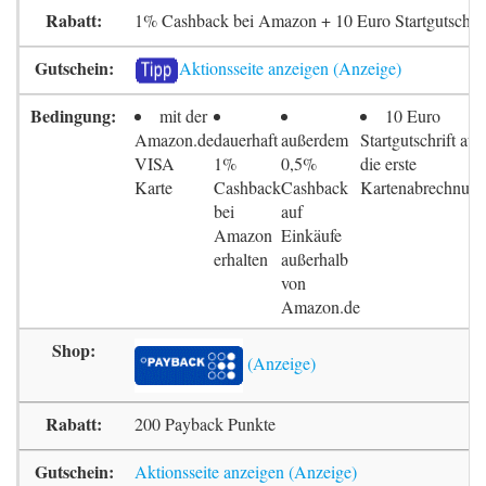
1% Cashback bei Amazon + 10 Euro Startgutschrif
Aktionsseite anzeigen
mit der
10 Euro
Amazon.de
dauerhaft
außerdem
Startgutschrift auf
VISA
1%
0,5%
die erste
Karte
Cashback
Cashback
Kartenabrechnun
bei
auf
Amazon
Einkäufe
erhalten
außerhalb
von
Amazon.de
200 Payback Punkte
Aktionsseite anzeigen